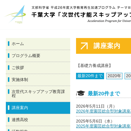
ホーム
講座案内
プログラム概要
【基礎力養成講座】
ご挨拶
最新20件まで
2020年
2
実施体制
次世代スキップアップ教育課
最新20件まで
程
2026年5月11日（月）
講座案内
2026年度園芸総合型対象講
連携高校
2025年5月6日（水）
2025年度園芸総合型対象講